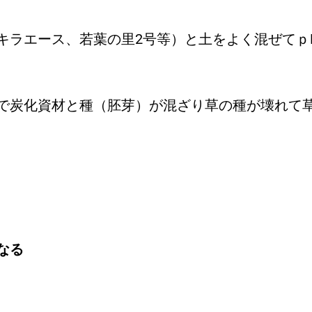
キラエース、若葉の里2号等）と土をよく混ぜてｐ
で炭化資材と種（胚芽）が混ざり草の種が壊れて
なる