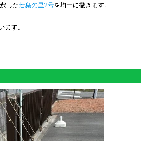
希釈した
若葉の里2号
を均一に撒きます。
います。