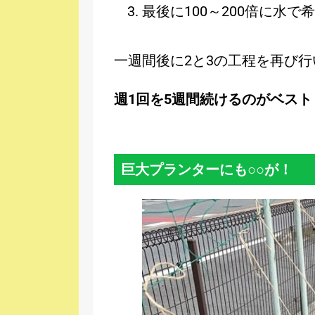
最後に100～200倍に水で
一週間後に2と3の工程を再び行
週1回を5週間続けるのがベスト
巨大プランターにも○○が！