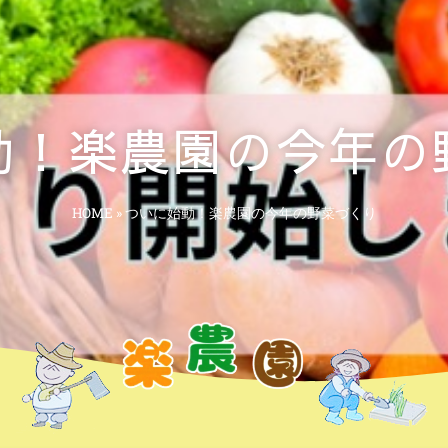
動！楽農園の今年の
HOME
»
ついに始動！楽農園の今年の野菜づくり