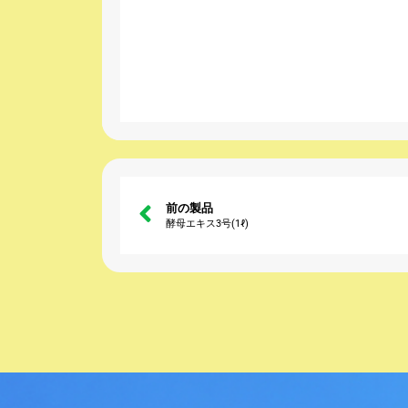
前の製品
酵母エキス3号(1ℓ)